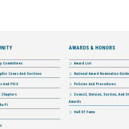
NITY
AWARDS & HONORS
ry Committees
Award List
phic Zones And Sections
National Award Nomination Guide
ns And PICS
Policies And Procedures
t Chapters
Council, Division, Section, And O
Awards
ha Pi
Hall Of Fame
ls