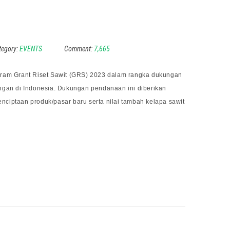
3
tegory:
EVENTS
Comment:
7,665
am Grant Riset Sawit (GRS) 2023 dalam rangka dukungan
an di Indonesia. Dukungan pendanaan ini diberikan
enciptaan produk/pasar baru serta nilai tambah kelapa sawit