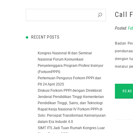
Call 
Posted:
Fe
RECENT POSTS
Badan Pen
pendanaan
Kongres Nasional III dan Seminar
dengan tu
Nasional Forum Komunikasi
Penyelenggara Program Profesi Insinyur
melalui p
(ForkomPPPI)
Pertemuan Pengurus Forkom PPPI dan
PII 24 April 2025
Diskusi Forkom PPPI dengan Direktorat
READ
Jenderal Pendidikan Tinggi Kementerian
Pendidikan Tinggi, Sains, dan Teknologi
Rapat Kerja Nasional IV Forkom PPPI di
Solo: Percepat Transformasi Keinsinyuran
dalam Era Industri 4.0
SIMT ITS Jadi Tuan Rumah Kongres Luar