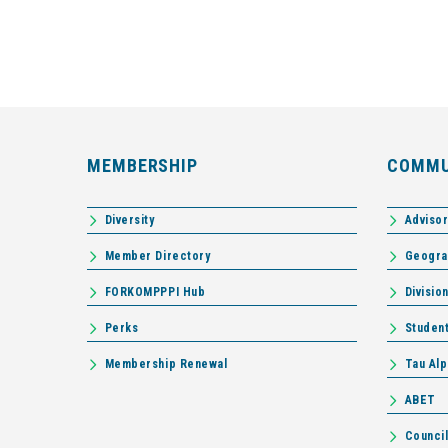
MEMBERSHIP
COMMU
Diversity
Adviso
Member Directory
Geogra
FORKOMPPPI Hub
Divisio
Perks
Studen
Membership Renewal
Tau Alp
ABET
Counci