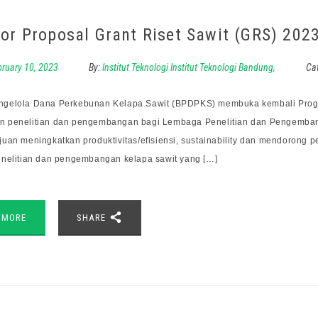
For Proposal Grant Riset Sawit (GRS) 202
bruary 10, 2023
By:
Institut Teknologi Institut Teknologi Bandung,
Ca
gelola Dana Perkebunan Kelapa Sawit (BPDPKS) membuka kembali Progr
 penelitian dan pengembangan bagi Lembaga Penelitian dan Pengembang
juan meningkatkan produktivitas/efisiensi, sustainability dan mendorong p
enelitian dan pengembangan kelapa sawit yang […]
 MORE
SHARE